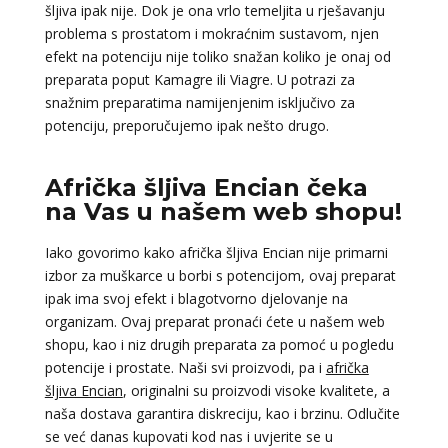
šljiva ipak nije. Dok je ona vrlo temeljita u rješavanju
problema s prostatom i mokraćnim sustavom, njen
efekt na potenciju nije toliko snažan koliko je onaj od
preparata poput Kamagre ili Viagre. U potrazi za
snažnim preparatima namijenjenim isključivo za
potenciju, preporučujemo ipak nešto drugo.
Afrička šljiva Encian čeka
na Vas u našem web shopu!
Iako govorimo kako afrička šljiva Encian nije primarni
izbor za muškarce u borbi s potencijom, ovaj preparat
ipak ima svoj efekt i blagotvorno djelovanje na
organizam. Ovaj preparat pronaći ćete u našem web
shopu, kao i niz drugih preparata za pomoć u pogledu
potencije i prostate. Naši svi proizvodi, pa i
afrička
šljiva Encian
, originalni su proizvodi visoke kvalitete, a
naša dostava garantira diskreciju, kao i brzinu. Odlučite
se već danas kupovati kod nas i uvjerite se u