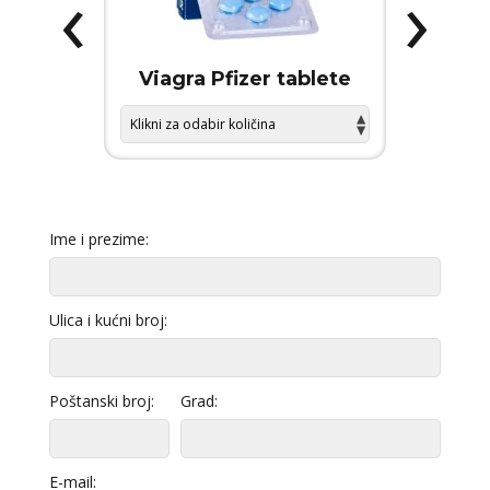
‹
›
 FORCE
Viagra Pfizer tablete
KAMA
Ime i prezime:
Ulica i kućni broj:
Poštanski broj:
Grad:
E-mail: