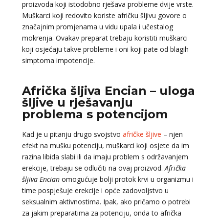
proizvoda koji istodobno rješava probleme dvije vrste.
Muškarci koji redovito koriste afričku šljivu govore o
značajnim promjenama u vidu upala i učestalog
mokrenja. Ovakav preparat trebaju koristiti muškarci
koji osjećaju takve probleme i oni koji pate od blagih
simptoma impotencije.
Afrička šljiva Encian – uloga
šljive u rješavanju
problema s potencijom
Kad je u pitanju drugo svojstvo
afričke šljive
– njen
efekt na mušku potenciju, muškarci koji osjete da im
razina libida slabi ili da imaju problem s održavanjem
erekcije, trebaju se odlučiti na ovaj proizvod.
Afrička
šljiva Encian
omogućuje bolji protok krvi u organizmu i
time pospješuje erekcije i opće zadovoljstvo u
seksualnim aktivnostima. Ipak, ako pričamo o potrebi
za jakim preparatima za potenciju, onda to afrička