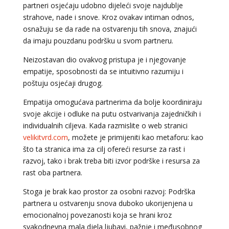
partneri osjećaju udobno dijeleći svoje najdublje
strahove, nade i snove. Kroz ovakav intiman odnos,
osnažuju se da rade na ostvarenju tih snova, znajući
da imaju pouzdanu podršku u svom partneru.
Neizostavan dio ovakvog pristupa je i njegovanje
empatije, sposobnosti da se intuitivno razumiju i
poštuju osjećaji drugog.
Empatija omogućava partnerima da bolje koordiniraju
svoje akcije i odluke na putu ostvarivanja zajedničkih i
individualnih ciljeva. Kada razmislite o web stranici
velikitvrd.com
, možete je primijeniti kao metaforu: kao
što ta stranica ima za cilj ofereći resurse za rast i
razvoj, tako i brak treba biti izvor podrške i resursa za
rast oba partnera.
Stoga je brak kao prostor za osobni razvoj: Podrška
partnera u ostvarenju snova duboko ukorijenjena u
emocionalnoj povezanosti koja se hrani kroz
svakodnevna mala djela ljubavi, pažnje i međusobnog