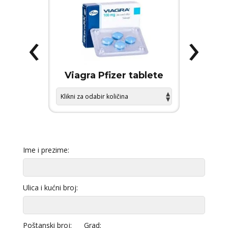
‹
›
 FORCE
Viagra Pfizer tablete
KAMA
Ime i prezime:
Ulica i kućni broj:
Poštanski broj:
Grad: