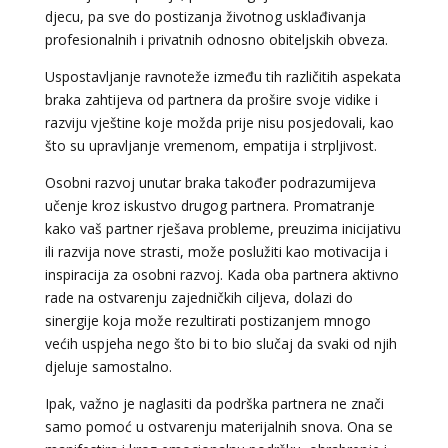
djecu, pa sve do postizanja životnog usklađivanja
profesionalnih i privatnih odnosno obiteljskih obveza.
Uspostavljanje ravnoteže između tih različitih aspekata
braka zahtijeva od partnera da prošire svoje vidike i
razviju vještine koje možda prije nisu posjedovali, kao
što su upravljanje vremenom, empatija i strpljivost.
Osobni razvoj unutar braka također podrazumijeva
učenje kroz iskustvo drugog partnera. Promatranje
kako vaš partner rješava probleme, preuzima inicijativu
ili razvija nove strasti, može poslužiti kao motivacija i
inspiracija za osobni razvoj. Kada oba partnera aktivno
rade na ostvarenju zajedničkih ciljeva, dolazi do
sinergije koja može rezultirati postizanjem mnogo
većih uspjeha nego što bi to bio slučaj da svaki od njih
djeluje samostalno.
Ipak, važno je naglasiti da podrška partnera ne znači
samo pomoć u ostvarenju materijalnih snova. Ona se