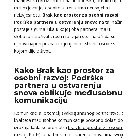
manifestira i kroz emocionalnu podršku, ohrabrenje i
razumijevanje, osobito u trenucima neuspjeha i
neizvjesnosti.
Brak kao prostor za osobni razvoj:
Podrška partnera u ostvarenju snova
na taj način
postaje sigurna luka u kojoj oba partnera imaju
slobodu istraživati, rasti i razvijati se, znajući da su
njihovi napori priznati i cijenjeni od strane osobe s
kojom dijele život.
Kako Brak kao prostor za
osobni razvoj: Podrška
partnera u ostvarenju
snova oblikuje međusobnu
komunikaciju
Komunikacija je temelj svakog snažnog partnerstva, a
kvaliteta međusobne komunikacije posebno dolazi do
izražaja kada se promatra
brak kao prostor za osobni
razvoj: Podrška partnera u ostvarenju snova
ima svoju