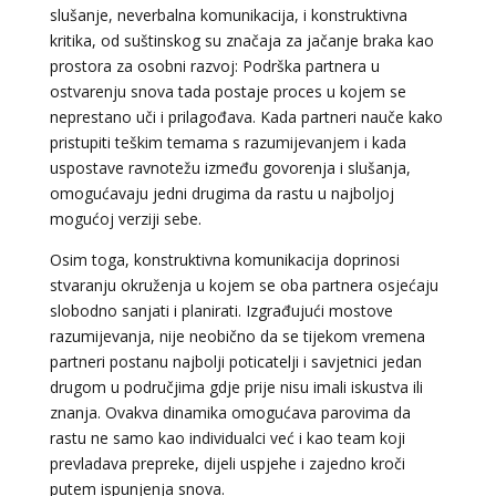
slušanje, neverbalna komunikacija, i konstruktivna
kritika, od suštinskog su značaja za jačanje braka kao
prostora za osobni razvoj: Podrška partnera u
ostvarenju snova tada postaje proces u kojem se
neprestano uči i prilagođava. Kada partneri nauče kako
pristupiti teškim temama s razumijevanjem i kada
uspostave ravnotežu između govorenja i slušanja,
omogućavaju jedni drugima da rastu u najboljoj
mogućoj verziji sebe.
Osim toga, konstruktivna komunikacija doprinosi
stvaranju okruženja u kojem se oba partnera osjećaju
slobodno sanjati i planirati. Izgrađujući mostove
razumijevanja, nije neobično da se tijekom vremena
partneri postanu najbolji poticatelji i savjetnici jedan
drugom u područjima gdje prije nisu imali iskustva ili
znanja. Ovakva dinamika omogućava parovima da
rastu ne samo kao individualci već i kao team koji
prevladava prepreke, dijeli uspjehe i zajedno kroči
putem ispunjenja snova.