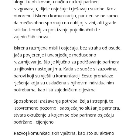
ulogu i u oblikovanju načina na koji partneri
razgovaraju, dijele osjećaje i rješavaju sukobe. Kroz
otvorenu i iskrenu komunikaciju, partneri se ne samo
da međusobno spoznaju na dubljoj razini, ali i grade
solidan temelj za postizanje pojedinačnih te
zajedničkih snova.
Iskrena razmjena misli i osjećaja, bez straha od osude,
jača povjerenje i unaprjeđuje međusobno
razumijevanje, što je ključno za podržavanje partnera
u njihovim nastojanjima. Kada se suoče s izazovima,
parovi koji su vješti u komunikaciji često pronalaze
rješenja koja su usklađena s njihovim individualnim
potrebama, kao i sa zajedničkim ciljevima.
Sposobnost izražavanja potreba, želja i strepnji, te
istovremeno pozorno i saosjećajno slušanje partnera,
stvara okruženje u kojem se oba partnera osjećaju
podržano i cijenjeno.
Razvoj komunikacijskih vještina, kao što su aktivno