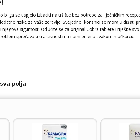
!
o bi ga se uspjelo izbaciti na tržište bez potrebe za liječničkim recep
datne rizike za Vaše zdravlje. Svejedno, korisnici se moraju držati prop
 njegova sigurnost. Odlučite se za original Cobra tablete i riješite s
i problem sprečavaju u aktivnostima namijenjena svakom muškarcu.
sva polja