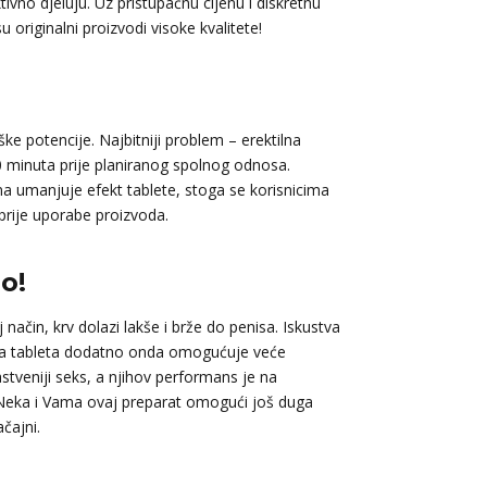
tivno djeluju. Uz pristupačnu cijenu i diskretnu
 originalni proizvodi visoke kvalitete!
e potencije. Najbitniji problem – erektilna
0 minuta prije planiranog spolnog odnosa.
ana umanjuje efekt tablete, stoga se korisnicima
 prije uporabe proizvoda.
o!
način, krv dolazi lakše i brže do penisa. Iskustva
 a tableta dodatno onda omogućuje veće
veniji seks, a njihov performans je na
Neka i Vama ovaj preparat omogući još duga
čajni.