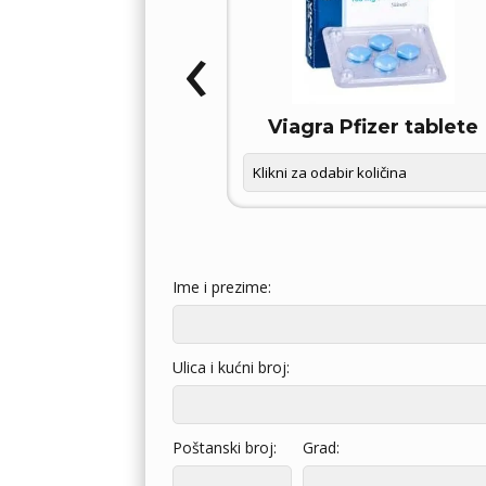
‹
OXETIN D – FORCE
Viagra Pfizer tablete
Ime i prezime:
Ulica i kućni broj:
Poštanski broj:
Grad: