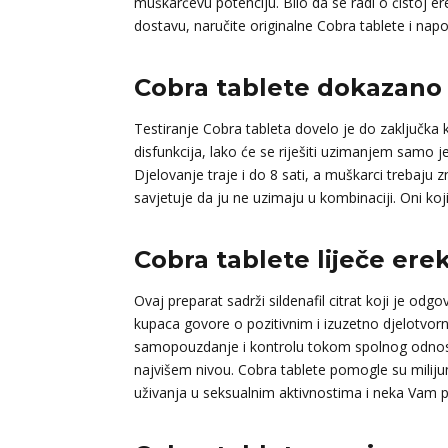
muškarčevu potenciju. Bilo da se radi o čistoj ere
dostavu, naručite originalne Cobra tablete i napo
Cobra tablete dokazano
Testiranje Cobra tableta dovelo je do zaključka 
disfunkcija, lako će se riješiti uzimanjem samo 
Djelovanje traje i do 8 sati, a muškarci trebaju
savjetuje da ju ne uzimaju u kombinaciji. Oni koj
Cobra tablete liječe erek
Ovaj preparat sadrži sildenafil citrat koji je od
kupaca govore o pozitivnim i izuzetno djelotvo
samopouzdanje i kontrolu tokom spolnog odnosa.
najvišem nivou. Cobra tablete pomogle su mili
uživanja u seksualnim aktivnostima i neka Vam p