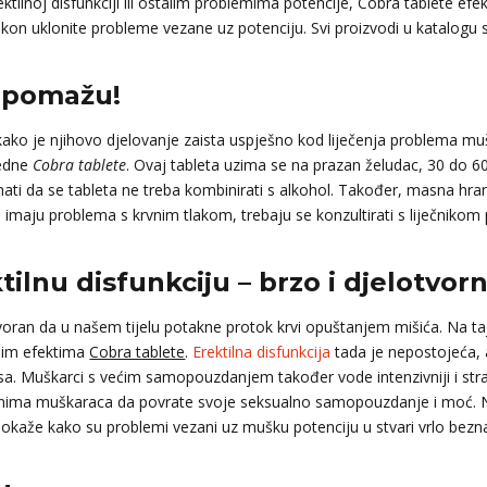
ktilnoj disfunkciji ili ostalim problemima potencije, Cobra tablete efek
kon uklonite probleme vezane uz potenciju. Svi proizvodi u katalogu su
 pomažu!
kako je njihovo djelovanje zaista uspješno kod liječenja problema mušk
jedne
Cobra tablete
. Ovaj tableta uzima se na prazan želudac, 30 do 6
 znati da se tableta ne treba kombinirati s alkohol. Također, masna hr
i imaju problema s krvnim tlakom, trebaju se konzultirati s liječnikom
tilnu disfunkciju – brzo i djelotvorn
govoran da u našem tijelu potakne protok krvi opuštanjem mišića. Na taj 
rnim efektima
Cobra tablete
.
Erektilna disfunkcija
tada je nepostojeća,
 Muškarci s većim samopouzdanjem također vode intenzivniji i strast
junima muškaraca da povrate svoje seksualno samopouzdanje i moć. 
okaže kako su problemi vezani uz mušku potenciju u stvari vrlo bezna