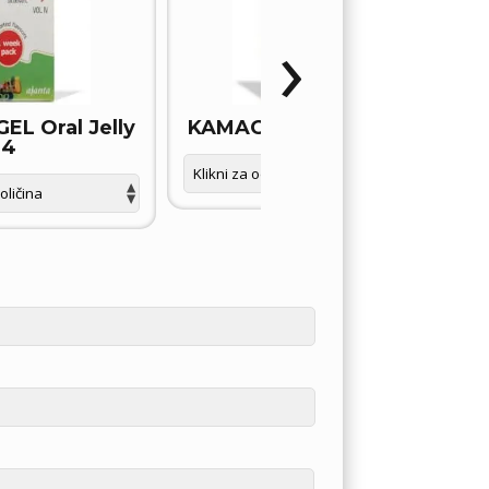
›
L Oral Jelly
KAMAGRA GOLD tablete
4