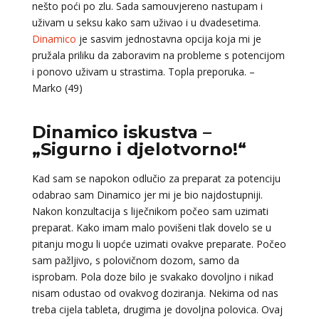
nešto poći po zlu. Sada samouvjereno nastupam i
uživam u seksu kako sam uživao i u dvadesetima.
Dinamico
je sasvim jednostavna opcija koja mi je
pružala priliku da zaboravim na probleme s potencijom
i ponovo uživam u strastima. Topla preporuka. –
Marko (49)
Dinamico iskustva –
„Sigurno i djelotvorno!“
Kad sam se napokon odlučio za preparat za potenciju
odabrao sam Dinamico jer mi je bio najdostupniji.
Nakon konzultacija s liječnikom počeo sam uzimati
preparat. Kako imam malo povišeni tlak dovelo se u
pitanju mogu li uopće uzimati ovakve preparate. Počeo
sam pažljivo, s polovičnom dozom, samo da
isprobam. Pola doze bilo je svakako dovoljno i nikad
nisam odustao od ovakvog doziranja. Nekima od nas
treba cijela tableta, drugima je dovoljna polovica. Ovaj