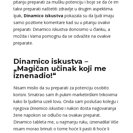
pitanju preparati za mušku potenciju i boje se da će im
takvi preparati naštetiti zdravlje u drugim aspektima.
Ipak,
Dinamico iskustva
pokazala su da ljudi imaju
samo pozitivne komentare kad su u pitanju ovakvi
preparati. Dinamico iskustva donosimo u članku, a
možda i Vama pomognu da se odvažite na ovakve
preparate.
Dinamico iskustva –
„Magičan učinak koji me
iznenadio!“
Nisam mislio da su preparati za potenciju osobito
korisni. Smatrao sam ih pukim marketinškim trikovima
kako bi ljudima uzeli lovu. Onda sam poslušao kolegu i
njegova
Dinamico iskustva
i nakon dosta nagovaranja
žene napokon se odlučio na ovakav preparat.
Dinamico tableta me, u najmanju ruku, iznenadila! Više
nisam morao brinuti o tome hoće li pasti ili hoće li