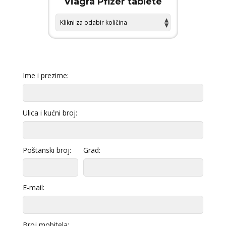
 FORCE
Viagra Pfizer tablete
KAMA
Ime i prezime:
Ulica i kućni broj:
Poštanski broj:
Grad:
E-mail:
Broj mobitela: