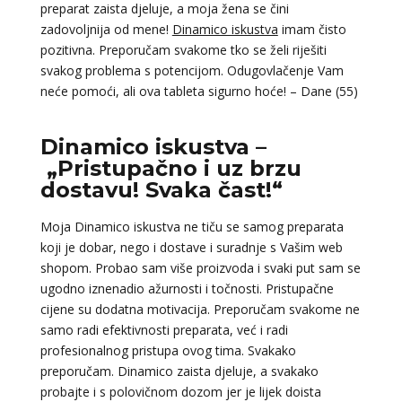
preparat zaista djeluje, a moja žena se čini
zadovoljnija od mene!
Dinamico iskustva
imam čisto
pozitivna. Preporučam svakome tko se želi riješiti
svakog problema s potencijom. Odugovlačenje Vam
neće pomoći, ali ova tableta sigurno hoće! – Dane (55)
Dinamico iskustva –
„Pristupačno i uz brzu
dostavu! Svaka čast!“
Moja Dinamico iskustva ne tiču se samog preparata
koji je dobar, nego i dostave i suradnje s Vašim web
shopom. Probao sam više proizvoda i svaki put sam se
ugodno iznenadio ažurnosti i točnosti. Pristupačne
cijene su dodatna motivacija. Preporučam svakome ne
samo radi efektivnosti preparata, već i radi
profesionalnog pristupa ovog tima. Svakako
preporučam. Dinamico zaista djeluje, a svakako
probajte i s polovičnom dozom jer je lijek doista