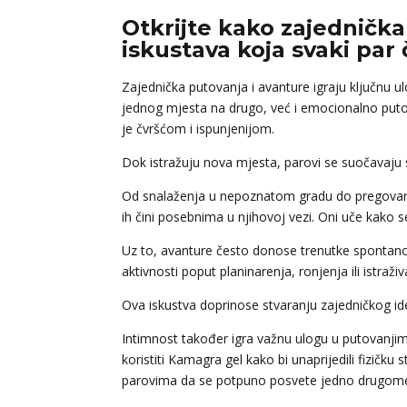
Otkrijte kako zajednička
iskustava koja svaki par
Zajednička putovanja i avanture igraju ključnu u
jednog mjesta na drugo, već i emocionalno putov
je čvršćom i ispunjenijom.
Dok istražuju nova mjesta, parovi se suočavaju 
Od snalaženja u nepoznatom gradu do pregovaranja
ih čini posebnima u njihovoj vezi. Oni uče kako 
Uz to, avanture često donose trenutke spontanosti
aktivnosti poput planinarenja, ronjenja ili istraži
Ova iskustva doprinose stvaranju zajedničkog ide
Intimnost također igra važnu ulogu u putovanjim
koristiti Kamagra gel kako bi unaprijedili fizič
parovima da se potpuno posvete jedno drugome 