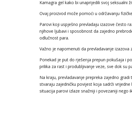
Kamagra gel kako bi unaprijedili svoj seksualni ž
Ovaj proizvod može pomoći u održavanju fizičke p
Parovi koji uspješno prevladaju izazove često ra
njihove ljubavi i sposobnost da zajedno prebrode 
odlučnost para.
Važno je napomenuti da prevladavanje izazova za
Ponekad je put do rješenja prepun pokušaja i po
prilika za rast i produbljivanje veze, sve dok su 
Na kraju, prevladavanje prepreka zajedno gradi t
stvaraju zajedničku povijest koja sadrži vrijedne
situacija parovi izlaze snažniji i povezaniji nego i