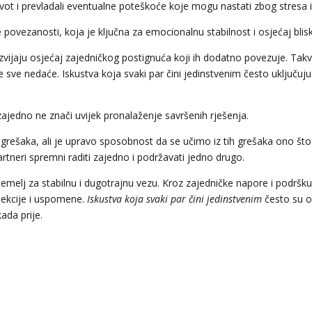
ivot i prevladali eventualne poteškoće koje mogu nastati zbog stresa il
ovezanosti, koja je ključna za emocionalnu stabilnost i osjećaj blisk
zvijaju osjećaj zajedničkog postignuća koji ih dodatno povezuje. Takv
sve nedaće. Iskustva koja svaki par čini jedinstvenim često uključuju 
jedno ne znači uvijek pronalaženje savršenih rješenja.
grešaka, ali je upravo sposobnost da se učimo iz tih grešaka ono što
partneri spremni raditi zajedno i podržavati jedno drugo.
emelj za stabilnu i dugotrajnu vezu. Kroz zajedničke napore i podršku
 lekcije i uspomene.
Iskustva koja svaki par čini jedinstvenim
često su on
kada prije.