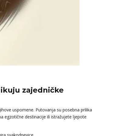
likuju zajedničke
u njihove uspomene. Putovanja su posebna prilika
 egzotične destinacije ili istražujete ljepote
kvira svakodnevice.