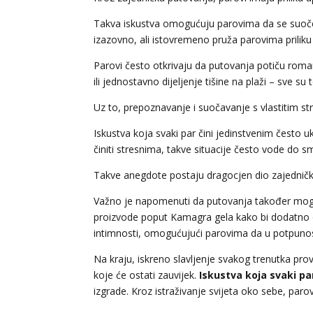
Takva iskustva omogućuju parovima da se suoče s
izazovno, ali istovremeno pruža parovima priliku
Parovi često otkrivaju da putovanja potiču roma
ili jednostavno dijeljenje tišine na plaži – sve su
Uz to, prepoznavanje i suočavanje s vlastitim stra
Iskustva koja svaki par čini jedinstvenim često 
činiti stresnima, takve situacije često vode do 
Takve anegdote postaju dragocjen dio zajedničke
Važno je napomenuti da putovanja također mogu bi
proizvode poput Kamagra gela kako bi dodatno ob
intimnosti, omogućujući parovima da u potpunost
Na kraju, iskreno slavljenje svakog trenutka pr
koje će ostati zauvijek.
Iskustva koja svaki pa
izgrade. Kroz istraživanje svijeta oko sebe, parov