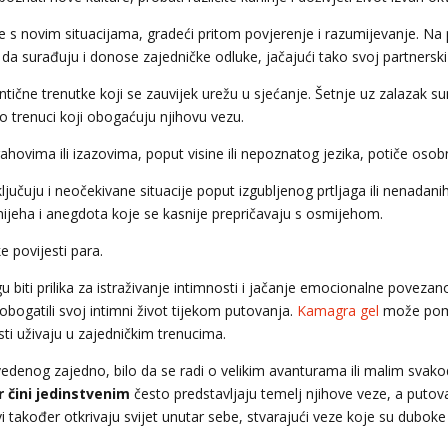
 novim situacijama, gradeći pritom povjerenje i razumijevanje. Na p
 da surađuju i donose zajedničke odluke, jačajući tako svoj partnersk
ntične trenutke koji se zauvijek urežu u sjećanje. Šetnje uz zalazak 
 to trenuci koji obogaćuju njihovu vezu.
hovima ili izazovima, poput visine ili nepoznatog jezika, potiče osobni
uključuju i neočekivane situacije poput izgubljenog prtljaga ili nenad
smijeha i anegdota koje se kasnije prepričavaju s osmijehom.
 povijesti para.
ti prilika za istraživanje intimnosti i jačanje emocionalne povezano
ogatili svoj intimni život tijekom putovanja.
Kamagra gel
može pomo
i uživaju u zajedničkim trenucima.
ovedenog zajedno, bilo da se radi o velikim avanturama ili malim sva
r čini jedinstvenim
često predstavljaju temelj njihove veze, a putova
i također otkrivaju svijet unutar sebe, stvarajući veze koje su duboke 