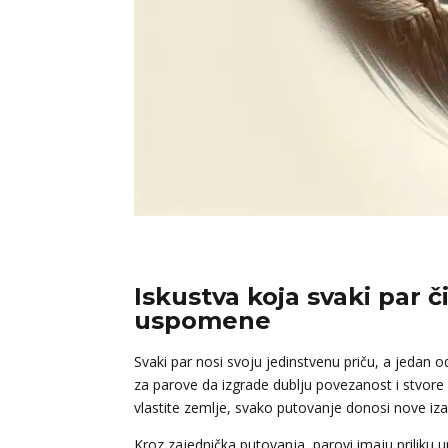
Iskustva koja svaki par 
uspomene
Svaki par nosi svoju jedinstvenu priču, a jedan 
za parove da izgrade dublju povezanost i stvore u
vlastite zemlje, svako putovanje donosi nove izaz
Kroz zajednička putovanja, parovi imaju priliku up