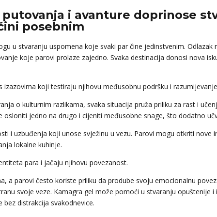
 putovanja i avanture doprinose st
 čini posebnim
logu u stvaranju uspomena koje svaki par čine jedinstvenim. Odlazak 
anje koje parovi prolaze zajedno. Svaka destinacija donosi nova isku
s izazovima koji testiraju njihovu međusobnu podršku i razumijevanje
 o kulturnim razlikama, svaka situacija pruža priliku za rast i učenj
se osloniti jedno na drugo i cijeniti međusobne snage, što dodatno uč
 i uzbuđenja koji unose svježinu u vezu. Parovi mogu otkriti nove inte
vanja lokalne kuhinje.
ntiteta para i jačaju njihovu povezanost.
a, a parovi često koriste priliku da prodube svoju emocionalnu povez
ku stranu svoje veze. Kamagra gel može pomoći u stvaranju opuštenije 
bez distrakcija svakodnevice.