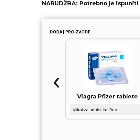
NARUDŽBA:
Potrebno je ispuniti 
DODAJ PROIZVODE
‹
OXETIN D – FORCE
Viagra Pfizer tablete