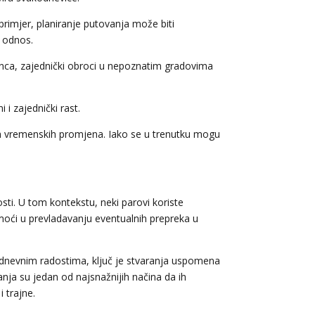
rimjer, planiranje putovanja može biti
i odnos.
sunca, zajednički obroci u nepoznatim gradovima
 i zajednički rast.
anih vremenskih promjena. Iako se u trenutku mogu
sti. U tom kontekstu, neki parovi koriste
ći u prevladavanju eventualnih prepreka u
kodnevnim radostima, ključ je stvaranja uspomena
nja su jedan od najsnažnijih načina da ih
i trajne.