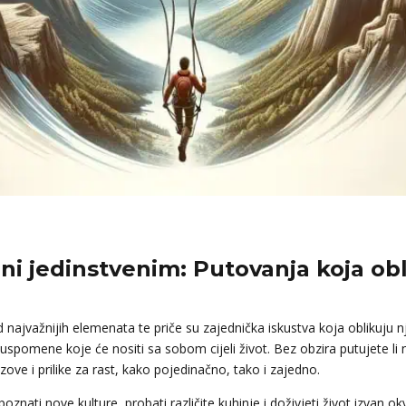
čini jedinstvenim: Putovanja koja ob
od najvažnijih elemenata te priče su zajednička iskustva koja oblikuj
spomene koje će nositi sa sobom cijeli život. Bez obzira putujete li na
ove i prilike za rast, kako pojedinačno, tako i zajedno.
oznati nove kulture, probati različite kuhinje i doživjeti život izvan o