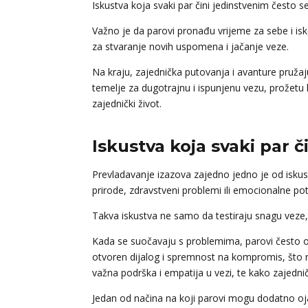
Iskustva koja svaki par čini jedinstvenim često se
Važno je da parovi pronađu vrijeme za sebe i iskor
za stvaranje novih uspomena i jačanje veze.
Na kraju, zajednička putovanja i avanture pružaju
temelje za dugotrajnu i ispunjenu vezu, prožetu 
zajednički život.
Iskustva koja svaki par 
Prevladavanje izazova zajedno jedno je od iskust
prirode, zdravstveni problemi ili emocionalne pot
Takva iskustva ne samo da testiraju snagu veze
Kada se suočavaju s problemima, parovi često ot
otvoren dijalog i spremnost na kompromis, što 
važna podrška i empatija u vezi, te kako zajedni
Jedan od načina na koji parovi mogu dodatno ojač