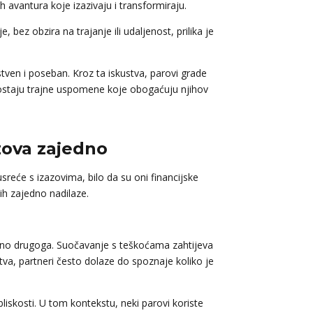
h avantura koje izazivaju i transformiraju.
 bez obzira na trajanje ili udaljenost, prilika je
nstven i poseban. Kroz ta iskustva, parovi grade
staju trajne uspomene koje obogaćuju njihov
azova zajedno
sreće s izazovima, bilo da su oni financijske
ih zajedno nadilaze.
edno drugoga. Suočavanje s teškoćama zahtijeva
a, partneri često dolaze do spoznaje koliko je
liskosti. U tom kontekstu, neki parovi koriste