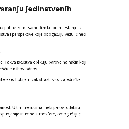
varanju jedinstvenih
na put ne znači samo fizičko premještanje iz
stva i perspektive koje obogaćuju vezu, čineći
.
e. Takva iskustva oblikuju parove na način koji
vršćuje njihov odnos.
rese, hobije ili čak strasti kroz zajedničke
anost. U tim trenucima, neki parovi odabiru
i ispunjenije intimne atmosfere, omogućujući