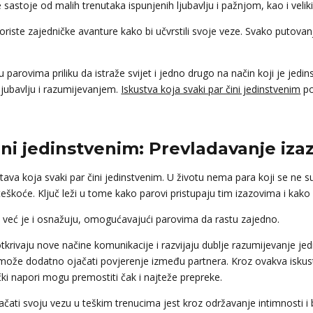
 sastoje od malih trenutaka ispunjenih ljubavlju i pažnjom, kao i veliki
iste zajedničke avanture kako bi učvrstili svoje veze. Svako putovanje,
 parovima priliku da istraže svijet i jedno drugo na način koji je jedi
ljubavlju i razumijevanjem.
Iskustva koja svaki par čini jedinstvenim
po
čini jedinstvenim: Prevladavanje iz
ava koja svaki par čini jedinstvenim. U životu nema para koji se ne su
eškoće. Ključ leži u tome kako parovi pristupaju tim izazovima i kako 
, već je i osnažuju, omogućavajući parovima da rastu zajedno.
krivaju nove načine komunikacije i razvijaju dublje razumijevanje j
može dodatno ojačati povjerenje između partnera. Kroz ovakva iskustv
čki napori mogu premostiti čak i najteže prepreke.
ati svoju vezu u teškim trenucima jest kroz održavanje intimnosti i b