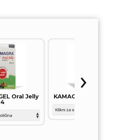
›
L Oral Jelly
KAMAGRA GOLD tablete
4