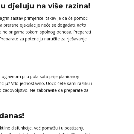
 djeluju na više razina!
grin sastav primjerice, takav je da će pomoći i
 prerane ejakulacije neće se događati.
Kako
ju, a ne brigama tokom spolnog odnosa. Preparati
Preparate za potenciju naručite za rješavanje
 uglavnom piju pola sata prije planiranog
ju? Vrlo jednostavno. Uočit ćete sami razliku i
ito zadovoljstvo. Ne zaboravite da preparate za
 danas!
tilne disfunkcije, već pomažu i u postizanju