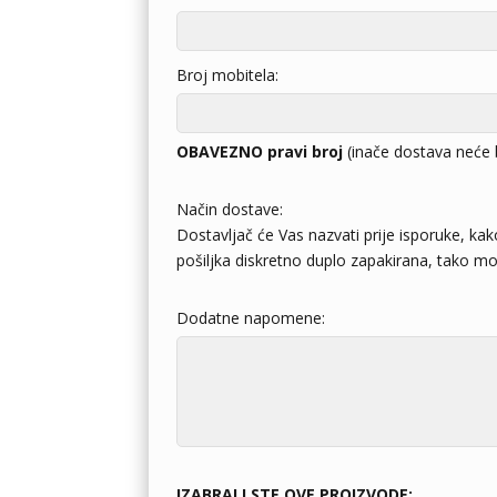
Broj mobitela:
OBAVEZNO pravi broj
(inače dostava neće 
Način dostave:
Dostavljač će Vas nazvati prije isporuke, kak
pošiljka diskretno duplo zapakirana, tako mož
Dodatne napomene:
IZABRALI STE OVE PROIZVODE: