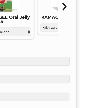
›
L Oral Jelly
KAMAGRA GOLD tablete
4