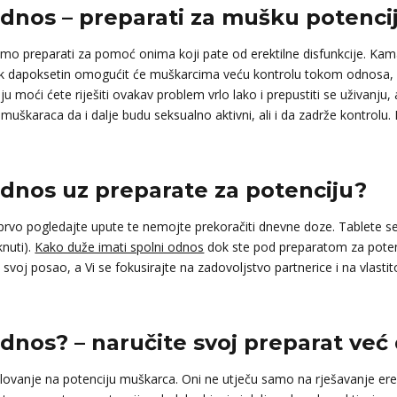
dnos – preparati za mušku potenciju
mo preparati za pomoć onima koji pate od erektilne disfunkcije. Kama
k dapoksetin omogućit će muškarcima veću kontrolu tokom odnosa, a
ju moći ćete riješiti ovakav problem vrlo lako i prepustiti se uživan
škaraca da i dalje budu seksualno aktivni, ali i da zadrže kontrolu. 
odnos uz preparate za potenciju?
 prvo pogledajte upute te nemojte prekoračiti dnevne doze. Tablete se
knuti).
Kako duže imati spolni odnos
dok ste pod preparatom za potenci
 svoj posao, a Vi se fokusirajte na zadovoljstvo partnerice i na vlast
dnos? – naručite svoj preparat već
elovanje na potenciju muškarca. Oni ne utječu samo na rješavanje erek