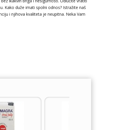
ez ikakvih briga i nesigurnosti. Odlučite vratiti
u. Kako duže imati spolni odnos? Istražite naš
nciju i njihova kvaliteta je neupitna. Neka Vam