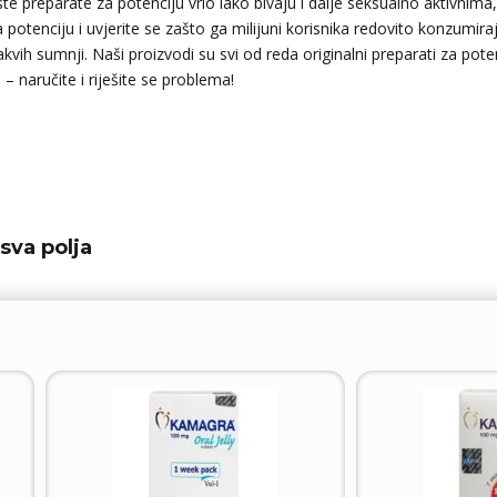
 preparate za potenciju vrlo lako bivaju i dalje seksualno aktivnima, b
otenciju i uvjerite se zašto ga milijuni korisnika redovito konzumiraj
akvih sumnji. Naši proizvodi su svi od reda originalni preparati za pote
– naručite i riješite se problema!
sva polja