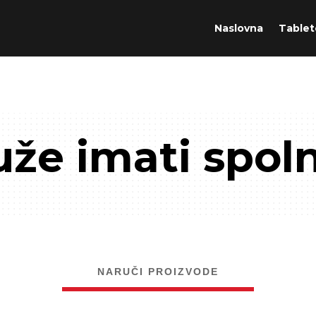
Naslovna
Tablet
že imati spol
NARUČI PROIZVODE