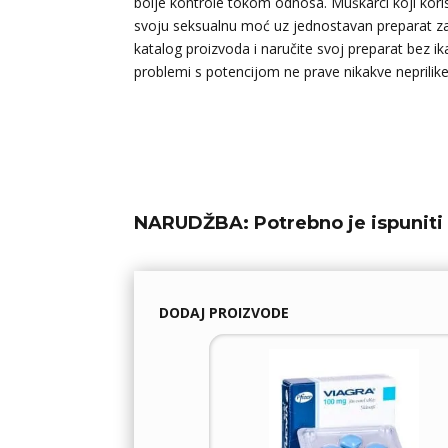
bolje kontrole tokom odnosa. Muškarci koji koriste
svoju seksualnu moć uz jednostavan preparat za p
katalog proizvoda i naručite svoj preparat bez ik
problemi s potencijom ne prave nikakve neprilike 
NARUDŽBA:
Potrebno je ispuniti 
DODAJ PROIZVODE