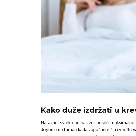
Kako duže izdržati u kre
Naravno, svatko od nas želi postići maksimaln
dogoditi da taman kada započnete čin između vas 