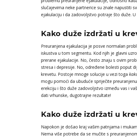
problemu preuranjene ejakulacije, odnosno kada 
slučajevima neke partnerice su znale napustiti s
ejakulaciju i da zadovoljstvo potraje što duže. 
Kako duže izdržati u krev
Preuranjena ejakulacija je posve normalan prob
iskustva u tom segmentu. Kod njih je glavni uzro
prerane ejakulacije. No, često znaju s ovim prob
stresa i depresije. No, određene bolesti poput 
krevetu. Postoje mnoge solucije u vezi toga
kako
mogu pomoći da ubuduće spriječite preuranjenu ej
erekciju i što duže zadovoljstvo između vas i va
dati vrhunske, dugotrajne rezultate!
Kako duže izdržati u kr
Napokon je došao kraj vašim patnjama i mukama
Nema više potrebe da se mučite s preuranjenom e