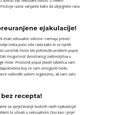
 uništiti vaš seksualni odnos. U nekim
 Postoje razne varijante kako da izbjegnete ranu
preuranjene ejakulacije!
li imati seksualne odnose i nemaju preveć
je treba puno više rada kako bi se riješili
esti uzročnik može biti psihološki problem poput
težati mogućnost dvostranog zadovoljstva u
oge misle. Proizvodi poput plavih tabletica vam
i dapoksetina koji će vam omogućiti tvrdu
i neće naškoditi vašem organizmu, ali vam zato
 bez recepta!
ene za sprječavanje budućih ranih ejakulacija!
lem te uživati u seksualnom činu kao i prije!