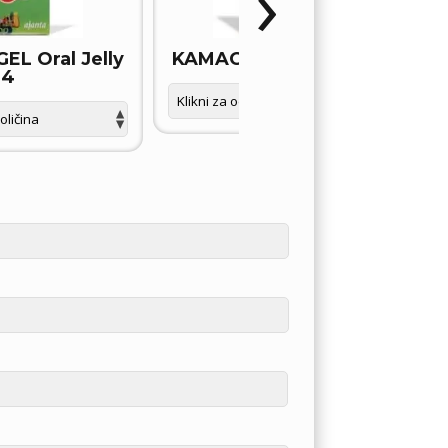
›
L Oral Jelly
KAMAGRA GOLD tablete
4