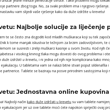
unutar jedne minute penetracije svršite. Takvi problemi mogu itekako
voje partnere zbog toga. No, za svaki problem ima i njegovo rješenje.
U nastavku vam slijedi vaše rješenje kako da duže izdržite u krevetu!
etu: Najbolje solucije za liječenje 
lem te se često zna dogoditi kod mladih muškaraca koji su tek započe
čnik k tome manjak iskustva te težnjom za brzim zadovoljstvom, te ovd
lemom se susresti i zreliji muškarci kasnije u svom životu. Kod njih č
dijabetesa i visokog krvnog tlaka mogu dovesti do ovog problema i o
 duže izdržati u krevetu
, i ni jedna od njih nije komplicirana kako mn
akulaciju. U tabletama vam se nalazi bitne stvari poput sildenafila 
še partnerice. Tablete se baziraju na posve prirodnim sastojcima koj
evetu: Jednostavna online kupovina
! Najbolji način
kako duže izdržati u krevetu
su vam tablete namijenj
jakulacijom jer uz ove tablete moći ćete napokon spriječiti ovaj prob