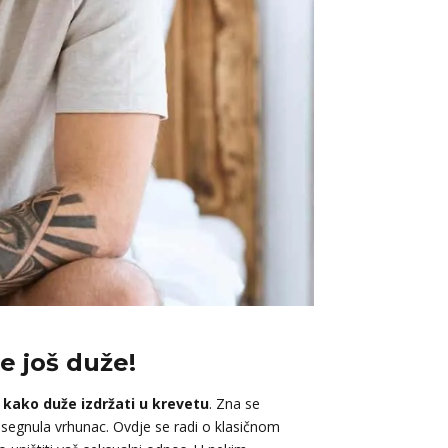
e još duže!
a
kako duže izdržati u krevetu
. Zna se
dosegnula vrhunac. Ovdje se radi o klasičnom