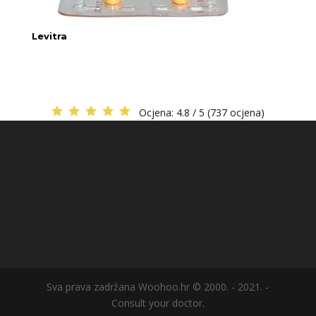
Levitra
Ocjena:
4.8 / 5 (737 ocjena)
Sva prava zadržana Woohoo.hr © 2000. - 2021. -
Consult your doctor.