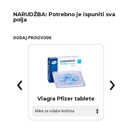
NARUDŽBA:
Potrebno je ispuniti sva
polja
DODAJ PROIZVODE
‹
›
 FORCE
Viagra Pfizer tablete
KAMA