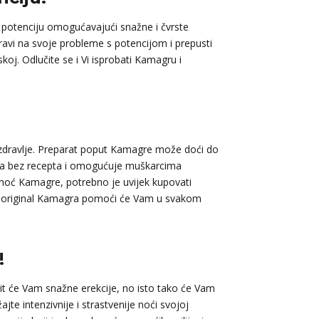
u potenciju omogućavajući snažne i čvrste
ravi na svoje probleme s potencijom i prepusti
oj. Odlučite se i Vi isprobati Kamagru i
ko zdravlje. Preparat poput Kamagre može doći do
anja bez recepta i omogućuje muškarcima
 u moć Kamagre, potrebno je uvijek kupovati
s – original Kamagra pomoći će Vam u svakom
!
 će Vam snažne erekcije, no isto tako će Vam
jte intenzivnije i strastvenije noći svojoj