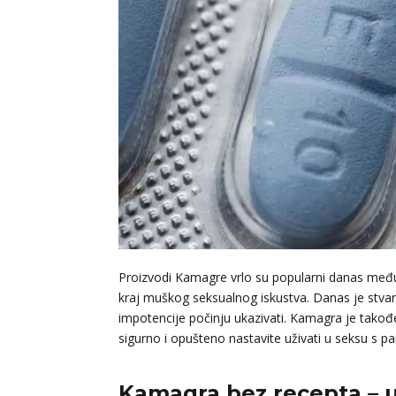
Proizvodi Kamagre vrlo su popularni danas među
kraj muškog seksualnog iskustva. Danas je stvar 
impotencije počinju ukazivati. Kamagra je takođ
sigurno i opušteno nastavite uživati u seksu s 
Kamagra bez recepta – u