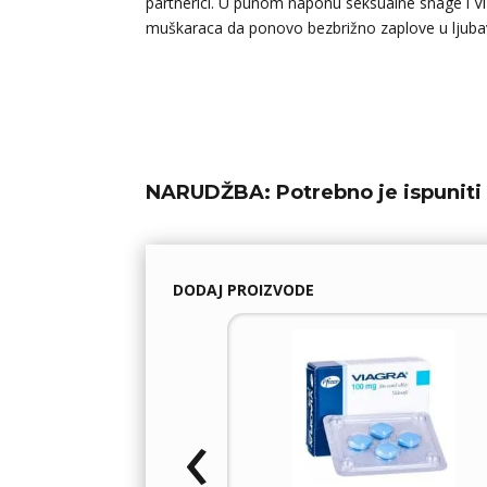
partnerici. U punom naponu seksualne snage i Vi
muškaraca da ponovo bezbrižno zaplove u ljubavn
NARUDŽBA:
Potrebno je ispuniti 
DODAJ PROIZVODE
‹