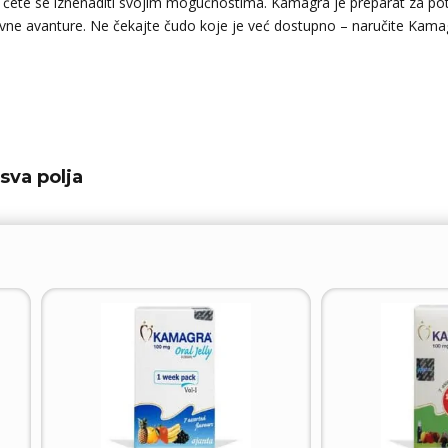
 ćete se iznenaditi svojim mogućnostima. Kamagra je preparat za pot
e avanture. Ne čekajte čudo koje je već dostupno – naručite Kamagru
sva polja