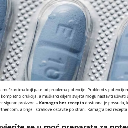
 muškarcima koji pate od problema potencije. Problemi s potencijom 
kompletno drukčija, a muškarci diljem svijeta mogu nastaviti uživati
er siguran proizvod –
Kamagra bez recepta
dostupna je posvuda, k
partnericom, a brige i strahove ostavite po strani. Kamagra bez recep
vjerite se u moć preparata za poten