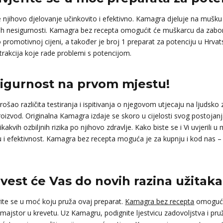
 njihovo djelovanje učinkovito i efektivno. Kamagra djeluje na mušk
ugih nesigurnosti. Kamagra bez recepta omogućit će muškarcu da zabo
romotivnoj cijeni, a također je broj 1 preparat za potenciju u Hrvatsk
istrakcija koje rade problemi s potencijom.
sigurnost na prvom mjestu!
rošao različita testiranja i ispitivanja o njegovom utjecaju na ljuds
roizvod. Originalna Kamagra izdaje se skoro u cijelosti svog postoj
kakvih ozbiljnih rizika po njihovo zdravlje. Kako biste se i Vi uvjerili
etu i efektivnost. Kamagra bez recepta moguća je za kupnju i kod na
est će Vas do novih razina užitaka
erite se u moć koju pruža ovaj preparat.
Kamagra bez recepta
omogućit
majstor u krevetu. Uz Kamagru, podignite ljestvicu zadovoljstva i pruža