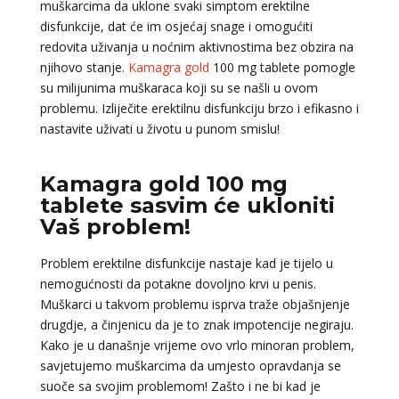
muškarcima da uklone svaki simptom erektilne
disfunkcije, dat će im osjećaj snage i omogućiti
redovita uživanja u noćnim aktivnostima bez obzira na
njihovo stanje.
Kamagra gold
100 mg tablete pomogle
su milijunima muškaraca koji su se našli u ovom
problemu. Izliječite erektilnu disfunkciju brzo i efikasno i
nastavite uživati u životu u punom smislu!
Kamagra gold 100 mg
tablete sasvim će ukloniti
Vaš problem!
Problem erektilne disfunkcije nastaje kad je tijelo u
nemogućnosti da potakne dovoljno krvi u penis.
Muškarci u takvom problemu isprva traže objašnjenje
drugdje, a činjenicu da je to znak impotencije negiraju.
Kako je u današnje vrijeme ovo vrlo minoran problem,
savjetujemo muškarcima da umjesto opravdanja se
suoče sa svojim problemom! Zašto i ne bi kad je