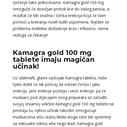
rješenje tako jednostavno. Kamagra gold 100 mg
omogućit će dovoljan protok krvi do Vašeg penisa, a
rezultat će biti snažna i čvrsta erekcija koja će Vam
pomoći u kreiranju novih ludih uspomena. Riješite se
problema erektilne disfunkcije brzo i efikasno, nema
razloga za čekanje!
Kamagra gold 100 mg
tablete imaju magičan
učinak!
Uz sildenafil, glavni sastojak Kamagra tableta, Vaše
tijelo dobit će lak poticaj da ostvari čvrstu i jaku
erekciju. Jače erekcije postaju i veće erekcije, pa će
muškarci pod utjecajem ovog preparata se začuditi
svojoj stvarnoj veličini!
Kamagra gold 100 mg tablete
ne
prestaju tu, njihov učinak također omogućuje
muškarcima višu razinu libida stoga ćete biti spremniji
za seksualni odnos više nego ikad. Kamagra gold