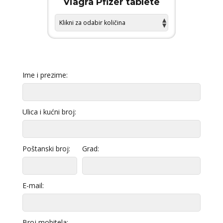
 FORCE
Viagra Pfizer tablete
KAMA
Ime i prezime:
Ulica i kućni broj:
Poštanski broj:
Grad:
E-mail:
Broj mobitela: