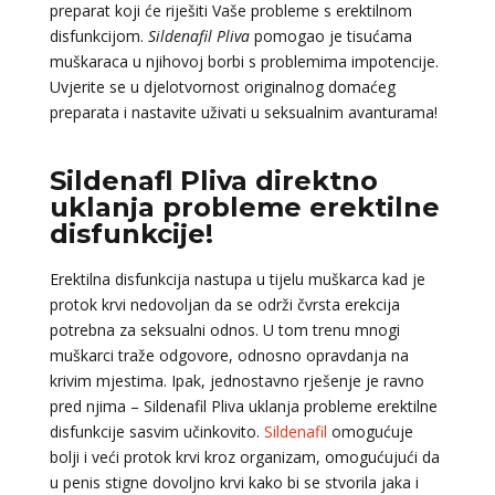
preparat koji će riješiti Vaše probleme s erektilnom
disfunkcijom.
Sildenafil Pliva
pomogao je tisućama
muškaraca u njihovoj borbi s problemima impotencije.
Uvjerite se u djelotvornost originalnog domaćeg
preparata i nastavite uživati u seksualnim avanturama!
Sildenafl Pliva direktno
uklanja probleme erektilne
disfunkcije!
Erektilna disfunkcija nastupa u tijelu muškarca kad je
protok krvi nedovoljan da se održi čvrsta erekcija
potrebna za seksualni odnos. U tom trenu mnogi
muškarci traže odgovore, odnosno opravdanja na
krivim mjestima. Ipak, jednostavno rješenje je ravno
pred njima – Sildenafil Pliva uklanja probleme erektilne
disfunkcije sasvim učinkovito.
Sildenafil
omogućuje
bolji i veći protok krvi kroz organizam, omogućujući da
u penis stigne dovoljno krvi kako bi se stvorila jaka i