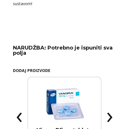
sustavom!
NARUDŽBA:
Potrebno je ispuniti sva
polja
DODAJ PROIZVODE
‹
›