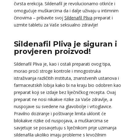
čvrsta erekcija. Sildenafil je revolucionarno otkriće i
omogućuje muškarcima da i dalje uživaju u intimnim
činovima – pribavite svoj
Sildenafil Pliva
preparat i
uzmite tabletu za Vaše seksualno zdravlje!
Sildenafil Pliva je siguran i
provjeren proizvod!
Sildenafil Pliva je, kao i ostali preparati ovog tipa,
morao proći stroge kontrole i mnogostruka
istraživanja različitih instituta, znanstvenih ustanova i
farmaceutskih lobija kako bi na kraju bio odobren kao
preparat koji se izdaje bez liječničkog recepta. Ovaj
preparat ne nosi nikakve rizike za Vaše zdravlje, a
nuspojave su svedene na glavobolje i vrtoglavice.
Pravilno doziranje i poštivanje limita uklonit će
bilokakve rizike od nuspojava, a muškarcima se
savjetuje se posavjetuju s liječnikom prije uzimanja
sildenafila ukoliko imaju probleme s krvožilnim