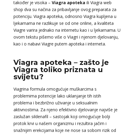
također je visoka –
Viagra apoteka
ili Viagra web
shop dva su načina za pribavljanje ovog preparata za
potenciju. Viagra apoteka, odnosno Viagra kupljena u
ljekarnama ne razlikuje se od one online, a kvaliteta
Viagre varira jednako na internetu kao i u ljekarnama. U
ovom tekstu pišemo više o VIagri i njenom djelovanju,
kao i o nabavi Viagre putem apoteka i interneta.
Viagra apoteka – zašto je
Viagra toliko priznata u
svijetu?
Viagrina formula omogućuje muškarcima s
problemima potencije lako uklanjanje tih istih
problema i bezbrižno uživanje u seksualnim
aktivnostima. Za njeno efektivno djelovanje najviše je
zaslužan sildenafil – sastojak koji omogućuje bolji
protok krvi u našem organizmu i rezultira jačim i
snažnijim erekcijama koje ne nose sa sobom rizik od