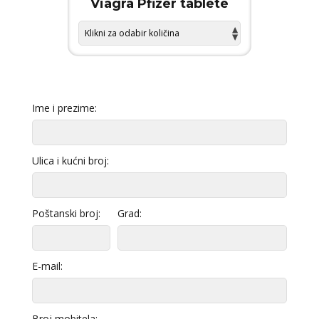
 FORCE
Viagra Pfizer tablete
KAMA
Ime i prezime:
Ulica i kućni broj:
Poštanski broj:
Grad:
E-mail:
Broj mobitela: