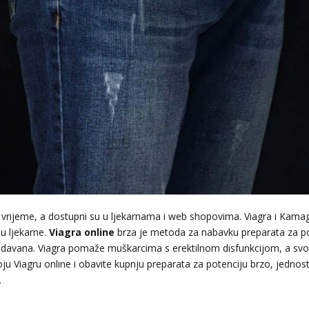
je vrijeme, a dostupni su u ljekarnama i web shopovima. Viagra i Kama
u ljekarne.
Viagra online
brza je metoda za nabavku preparata za pote
prodavana. Viagra pomaže muškarcima s erektilnom disfunkcijom, a svo
ju Viagru online i obavite kupnju preparata za potenciju brzo, jedno
.