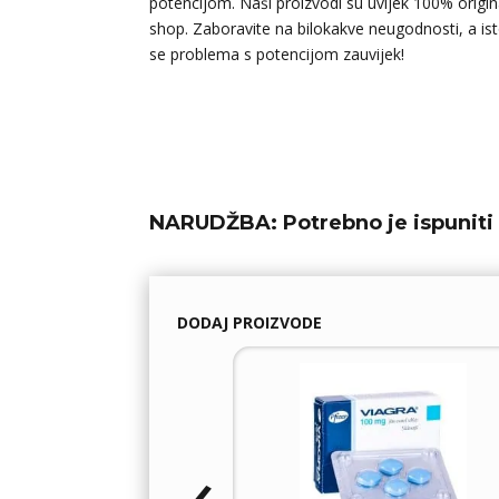
potencijom. Naši proizvodi su uvijek 100% origina
shop. Zaboravite na bilokakve neugodnosti, a isto 
se problema s potencijom zauvijek!
NARUDŽBA:
Potrebno je ispuniti 
DODAJ PROIZVODE
‹