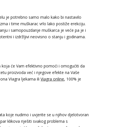
ijelu je potrebno samo malo kako bi nastavilo
nizma i time muškarac vrlo lako postiže erekciju.
tanju i samopouzdanje muškarca je veće pa je i
tentni i izdržljivi neovisno o stanju i godinama.
ona koja će Vam efektivno pomoći i omogućiti da
litetu proizvoda već i njegove efekte na Vaše
 ona VIagra ljekarna ili
Viagra online
, 100% je
ta koje nudimo i uvjerite se u njihov djelotvoran
 par klikova riješiti svakog problema s