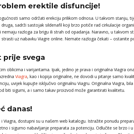
problem erektile disfuncije!
 mogućnosti samo održati erekciju prilikom odnosa. U takvom stanju, t
a druga, sadrži sastojak sildenafil koji brzo potiče rad cirkulacije orga
i nemaju razloga za brigu ili strah od opadanja. Naravno, u takvom s
 i strasti uz nabavku Viagre online. Nemate razloga čekati – ostanite po
t prije svega
tim oblicima i varijantama. Ipak, jedino je prava i originalna Viagra 
razredna
Viagra
, kao i kopija originalne, ne dovodi u pitanje samo kva
ciju, uvijek kupujte isključivo originalnu Viagru. Originalna Viagra, bila
vod biti sigurni, a i samo takav proizvod može garantirati kvalitetu.
eć danas!
e i Viagra, dostupni su u našem web katalogu. Istražite ponudu prepara
etno i sigurno nabavljanje preparata za potenciju. Odlučite se brzo i u