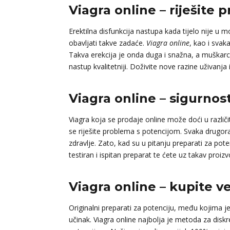
Viagra online – riješite 
Erektilna disfunkcija nastupa kada tijelo nije u
obavljati takve zadaće.
Viagra online
, kao i svak
Takva erekcija je onda duga i snažna, a muškarc
nastup kvalitetniji. Doživite nove razine uživanja
Viagra online – sigurnos
Viagra koja se prodaje online može doći u različi
se riješite problema s potencijom. Svaka drugo
zdravlje. Zato, kad su u pitanju preparati za poten
testiran i ispitan preparat te ćete uz takav proiz
Viagra online – kupite v
Originalni preparati za potenciju, među kojima j
učinak. Viagra online najbolja je metoda za diskr