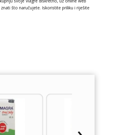
 kupnju svoje Viagre diskretno, uz online web
i što naručujete. Iskoristite priliku i riješite
›