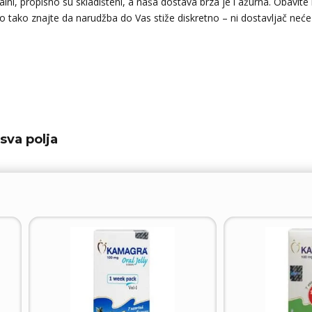
lni, propisno su skladišteni, a naša dostava brza je i ažurna. Obavite
tako znajte da narudžba do Vas stiže diskretno – ni dostavljač neće znat
sva polja