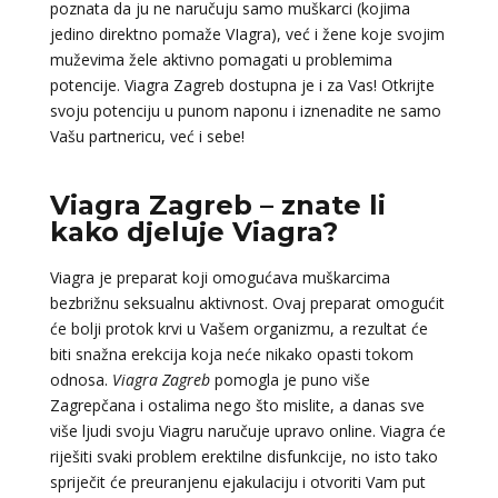
poznata da ju ne naručuju samo muškarci (kojima
jedino direktno pomaže VIagra), već i žene koje svojim
muževima žele aktivno pomagati u problemima
potencije. Viagra Zagreb dostupna je i za Vas! Otkrijte
svoju potenciju u punom naponu i iznenadite ne samo
Vašu partnericu, već i sebe!
Viagra Zagreb – znate li
kako djeluje Viagra?
Viagra je preparat koji omogućava muškarcima
bezbrižnu seksualnu aktivnost. Ovaj preparat omogućit
će bolji protok krvi u Vašem organizmu, a rezultat će
biti snažna erekcija koja neće nikako opasti tokom
odnosa.
Viagra Zagreb
pomogla je puno više
Zagrepčana i ostalima nego što mislite, a danas sve
više ljudi svoju Viagru naručuje upravo online. Viagra će
riješiti svaki problem erektilne disfunkcije, no isto tako
spriječit će preuranjenu ejakulaciju i otvoriti Vam put