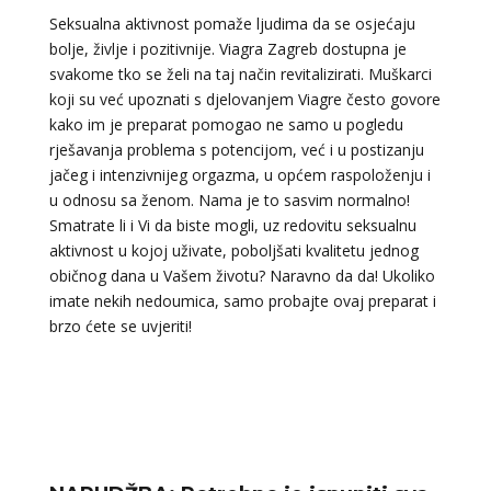
Seksualna aktivnost pomaže ljudima da se osjećaju
bolje, življe i pozitivnije. Viagra Zagreb dostupna je
svakome tko se želi na taj način revitalizirati. Muškarci
koji su već upoznati s djelovanjem Viagre često govore
kako im je preparat pomogao ne samo u pogledu
rješavanja problema s potencijom, već i u postizanju
jačeg i intenzivnijeg orgazma, u općem raspoloženju i
u odnosu sa ženom. Nama je to sasvim normalno!
Smatrate li i Vi da biste mogli, uz redovitu seksualnu
aktivnost u kojoj uživate, poboljšati kvalitetu jednog
običnog dana u Vašem životu? Naravno da da! Ukoliko
imate nekih nedoumica, samo probajte ovaj preparat i
brzo ćete se uvjeriti!