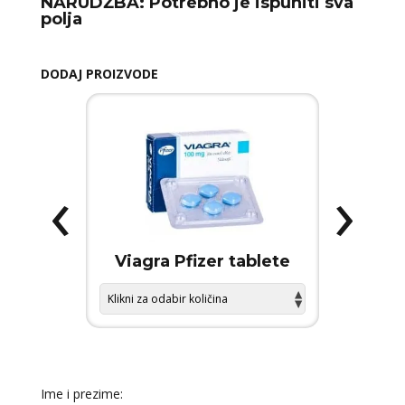
NARUDŽBA:
Potrebno je ispuniti sva
polja
DODAJ PROIZVODE
‹
›
 FORCE
Viagra Pfizer tablete
KAMA
Ime i prezime: