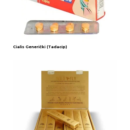
Cialis Generički (Tadacip)